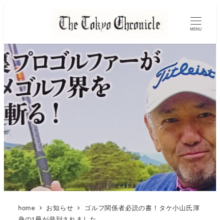
MENU
home
お知らせ
ゴルフ関係者必読の書！タケ小山氏渾
身の1冊が発刊されました