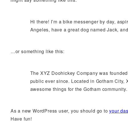
Hi there! I’m a bike messenger by day, aspiri
Angeles, have a great dog named Jack, and I 
…or something like this:
The XYZ Doohickey Company was founded in
public ever since. Located in Gotham City,
awesome things for the Gotham community.
As a new WordPress user, you should go to
your da
Have fun!