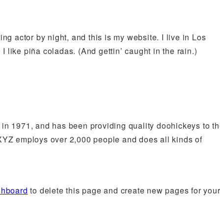
ng actor by night, and this is my website. I live in Los
like piña coladas. (And gettin’ caught in the rain.)
 1971, and has been providing quality doohickeys to t
 XYZ employs over 2,000 people and does all kinds of
shboard
to delete this page and create new pages for your