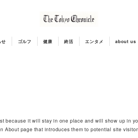
らせ
ゴルフ
健康
終活
エンタメ
about us
st because it will stay in one place and will show up in yo
 About page that introduces them to potential site visitors